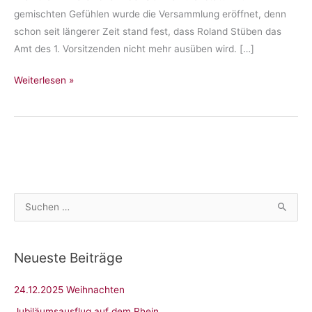
gemischten Gefühlen wurde die Versammlung eröffnet, denn
schon seit längerer Zeit stand fest, dass Roland Stüben das
Amt des 1. Vorsitzenden nicht mehr ausüben wird. […]
Jahreshauptversammlung
Weiterlesen »
2023
S
u
c
Neueste Beiträge
h
e
24.12.2025 Weihnachten
n
Jubiläumsausflug auf dem Rhein