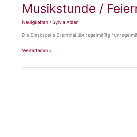
Musikstunde / Feiern
Neuigkeiten
/
Sylvia Adler
Die Blaskapelle Bremthal übt regelmäßig / unregelmä
Musikstunde
Weiterlesen »
/
Feiern
im
Keller