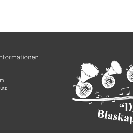
nformationen
um
utz