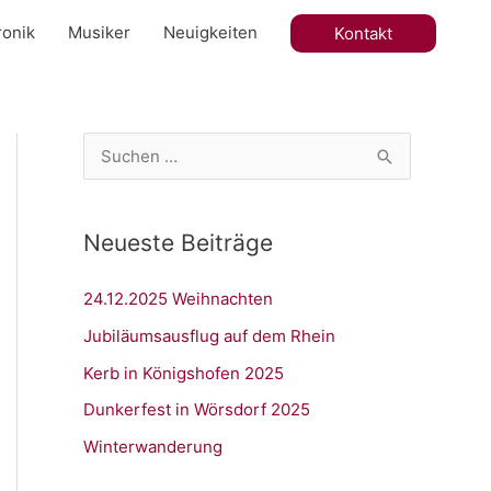
onik
Musiker
Neuigkeiten
Kontakt
S
u
c
Neueste Beiträge
h
e
24.12.2025 Weihnachten
n
Jubiläumsausflug auf dem Rhein
n
Kerb in Königshofen 2025
a
Dunkerfest in Wörsdorf 2025
c
h
Winterwanderung
: