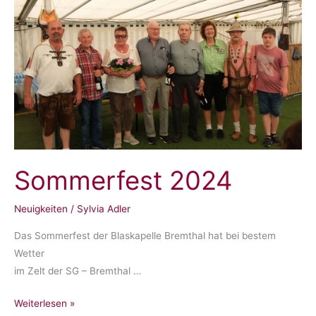
Sommerfest 2024
Neuigkeiten
/
Sylvia Adler
Das Sommerfest der Blaskapelle Bremthal hat bei bestem
Wetter
im Zelt der SG – Bremthal …
Sommerfest
Weiterlesen »