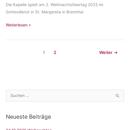
Die Kapelle spielt am 2. Weihnachtsfeiertag 2023 im
Gottesdienst in St. Margareta in Bremthal
Weihnachten
Weiterlesen »
in
St.
Margareta
1
2
Weiter
→
S
u
c
Neueste Beiträge
h
e