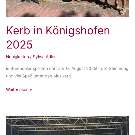
Kerb in Königshofen
2025
Neuigkeiten
/
Sylvia Adler
ie Breendeler spielten dort am 17. August 2025! Tolle Stimmung
und viel Spaß unter den Musikern.
Kerb
Weiterlesen »
in
Königshofen
2025