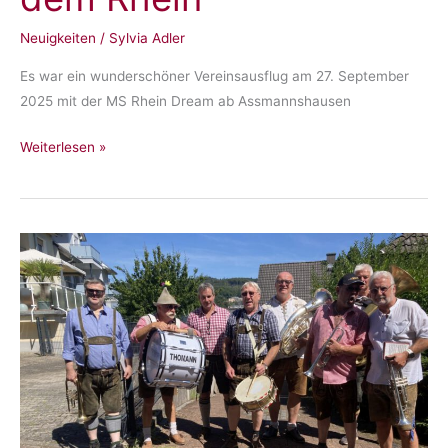
Neuigkeiten
/
Sylvia Adler
Es war ein wunderschöner Vereinsausflug am 27. September
2025 mit der MS Rhein Dream ab Assmannshausen
Jubiläumsausflug
Weiterlesen »
auf
dem
Rhein