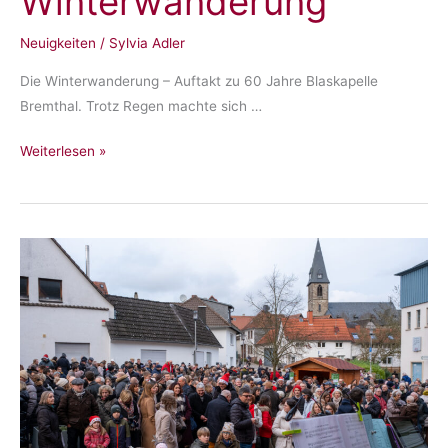
Winterwanderung
Neuigkeiten
/
Sylvia Adler
Die Winterwanderung – Auftakt zu 60 Jahre Blaskapelle
Bremthal. Trotz Regen machte sich …
Winterwanderung
Weiterlesen »