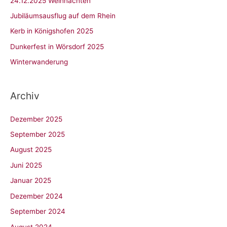
24.12.2025 Weihnachten
n
Jubiläumsausflug auf dem Rhein
n
Kerb in Königshofen 2025
a
c
Dunkerfest in Wörsdorf 2025
h
Winterwanderung
:
Archiv
Dezember 2025
September 2025
August 2025
Juni 2025
Januar 2025
Dezember 2024
September 2024
August 2024