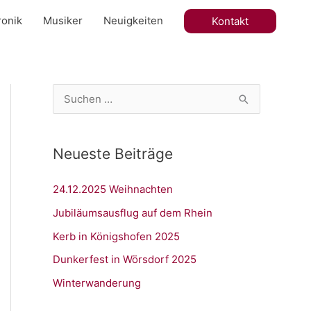
onik
Musiker
Neuigkeiten
Kontakt
S
u
c
Neueste Beiträge
h
e
24.12.2025 Weihnachten
n
Jubiläumsausflug auf dem Rhein
n
Kerb in Königshofen 2025
a
Dunkerfest in Wörsdorf 2025
c
h
Winterwanderung
: