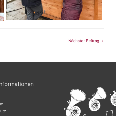
Nächster Beitrag
→
nformationen
um
utz